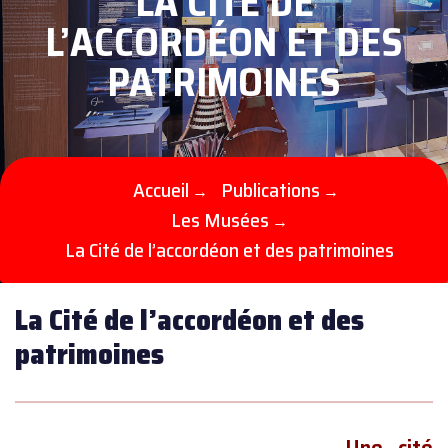
LA CITÉ DE
L’ACCORDÉON ET DES
PATRIMOINES
Accueil
Publications
→
→
Les Musées
→
La Cité de l’accordéon et des patrimoines
La Cité de l’accordéon et des
patrimoines
Une cité